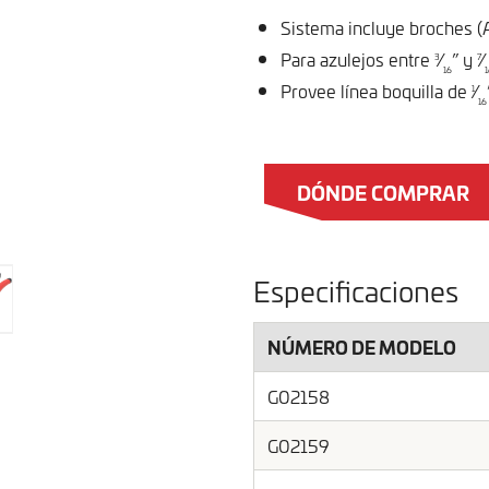
Sistema incluye broches (A)
Para azulejos entre
⁄
” y
⁄
3
7
16
1
Provee línea boquilla de
⁄
1
16
DÓNDE COMPRAR
Especificaciones
NÚMERO DE MODELO
G02158
G02159