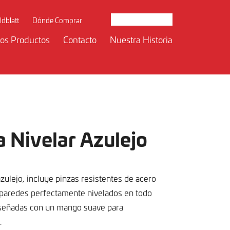
ldblatt
Dónde Comprar
os Productos
Contacto
Nuestra Historia
 Nivelar Azulejo
zulejo, incluye pinzas resistentes de acero
y paredes perfectamente nivelados en todo
iseñadas con un mango suave para
.