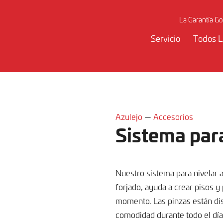
La Garantía Go
Servicio
Todos L
Azulejo
—
Accesorios
Sistema para
Nuestro sistema para nivelar a
forjado, ayuda a crear pisos 
momento. Las pinzas están d
comodidad durante todo el día