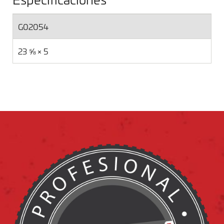
G02054
23 ⅝ × 5